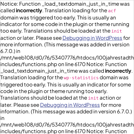
Notice: Function _load_textdomain_just_in_time was
called
incorrectly
. Translation loading for the
acf
domain was triggered too early. This is usually an
indicator for some code in the plugin or theme running
too early. Translations should be loaded at the
init
action or later. Please see
Debugging in WordPress
for
more information. (This message was added in version
6.7.0.) in
/mnt/web108/d0/76/53407776/htdocs/100jahrestadt
includes/functions.php on line 6170 Notice: Function
_load_textdomain_just_in_time was called
incorrectly
.
Translation loading for the
domain was
wp-statistics
triggered too early. This is usually an indicator for some
code in the plugin or theme running too early.
Translations should be loaded at the
action or
init
later. Please see
Debugging in WordPress
for more
information. (This message was added in version 6.7.0.)
in
/mnt/web108/d0/76/53407776/htdocs/100jahrestadt
includes/functions.php on line 6170 Notice: Function