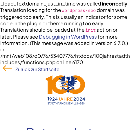
_load_textdomain_just_in_time was called
incorrectly
.
Translation loading for the
domain was
wordpress-seo
triggered too early. This is usually an indicator for some
code in the plugin or theme running too early.
Translations should be loaded at the
action or
init
later. Please see
Debugging in WordPress
for more
information. (This message was added in version 6.7.0.)
in
/mnt/web108/d0/76/53407776/htdocs/100jahrestadt
includes/functions.php on line 6170
Zurück zur Startseite